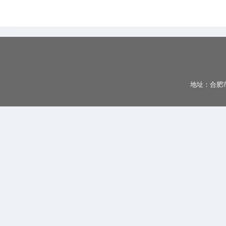
地址：合肥市